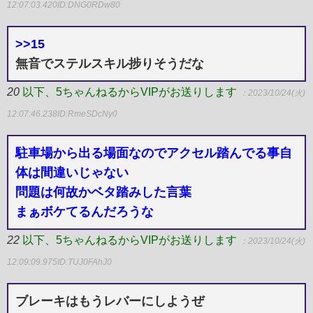
12:07:03.420
ID:DNG0RDw80
>>15
無音でステルスキル捗りそうだな
20
以下、5ちゃんねるからVIPがお送りします
：2023/10/24(火)
12:07:46.238
ID:RmeSDcNy0
駐車場から出る場面なのでアクセル踏んでる事自
体は間違いじゃない
問題は何故かベタ踏みした言葉
まぁボケてるんだろうな
22
以下、5ちゃんねるからVIPがお送りします
：2023/10/24(火)
12:09:09.975
ID:TUJ0FAhJ0
ブレーキはもうレバーにしようぜ