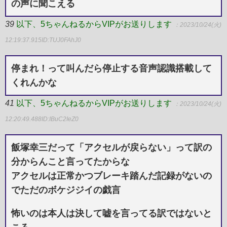
の声に聞こえる
39
以下、5ちゃんねるからVIPがお送りします
：2023/10/24(火)
12:19:37.915
ID:TUJ0FAhJ0
停まれ！って叫んだら停止する音声認識搭載して
くれんかな
41
以下、5ちゃんねるからVIPがお送りします
：2023/10/24(火)
12:20:49.488
ID:IBuC2IeZ0
飯塚幸三だって「アクセルが戻らない」って訳の
分からんこと言ってたからな
アクセルは正常かつブレーキ踏んだ記録がないの
でただのボケジジイの戯言
怖いのは本人は決して嘘を言ってる訳ではないと