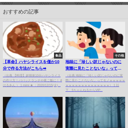
おすすめの記事
食品
その他
【革命】ハヤシライスを僅か10
地味に「珍しい訳じゃないのに
分で作る方法がこちら➡︎
実際に見たことないな」ってモ
ノｗｗｗｗｗｗｗｗｗｗｗｗｗ
（出典 【料理】超簡単10分ハヤシライス
（出典 地味に「珍しい訳じゃないのに実
の作り方！パパッとランチや夜ご飯に！ #
際に見たことないな」ってモノｗｗｗｗｗ
ｗｗｗｗｗｗ
はるあん ） 1 mimi ★ ：2020/12/15(火)...
ｗｗｗｗｗｗｗｗｗｗｗｗｗｗ） 1 以
下、5ちゃんねるからVIP...