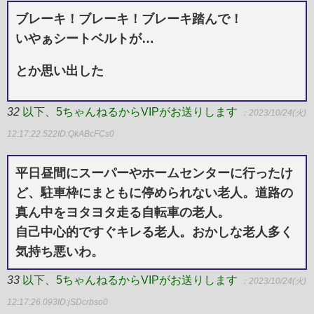
ブレーキ！ブレーキ！ブレーキ踏んで！
いやぁシートベルトが…
とか思い出した
32
以下、5ちゃんねるからVIPがお送りします
：2023/10/24(火)
12:17:22.522
ID:QkABcFCs0
平日昼間にスーパーやホームセンターに行ったけ
ど、駐車枠にまともに停められない老人。道路の
真ん中をヨタヨタ走る自転車の老人。
自己中心的ですぐキレる老人。おかしな老人多く
気持ち悪いわ。
33
以下、5ちゃんねるからVIPがお送りします
：2023/10/24(火)
12:17:26.093
ID:jSDcrbso0