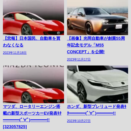
【悲報】日本国民、自動車を買
【画像】光岡自動車が創業55周
わなくなる
年記念モデル「M55
CONCEPT」を公開!
2023年11月18日
2023年11月17日
マツダ、ロータリーエンジン搭
ホンダ、新型プレリュード発表ｷ
載の新型スポーツカーEV発表ｷﾀ
ﾀ━━━━(ﾟ∀ﾟ)━━━━!!
━━━━(ﾟ∀ﾟ)━━━━!!
2023年10月27日
[323057825]