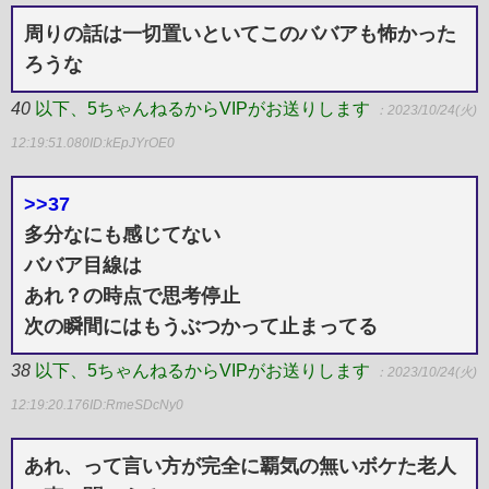
周りの話は一切置いといてこのババアも怖かった
ろうな
40
以下、5ちゃんねるからVIPがお送りします
：2023/10/24(火)
12:19:51.080
ID:kEpJYrOE0
>>37
多分なにも感じてない
ババア目線は
あれ？の時点で思考停止
次の瞬間にはもうぶつかって止まってる
38
以下、5ちゃんねるからVIPがお送りします
：2023/10/24(火)
12:19:20.176
ID:RmeSDcNy0
あれ、って言い方が完全に覇気の無いボケた老人