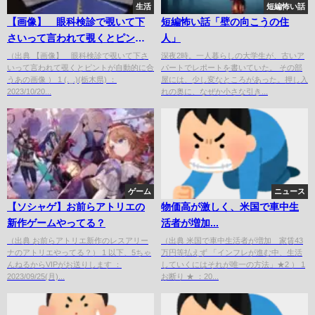
生活
短編怖い話
【画像】 眼科検診で覗いて下
短編怖い話「壁の向こうの住
さいって言われて覗くとピント
人」
が自動的に合うあの画像
（出典 【画像】 眼科検診で覗いて下さ
深夜2時。一人暮らしの大学生が、古いア
いって言われて覗くとピントが自動的に合
パートでレポートを書いていた。 その部
うあの画像 ） 1 (._.)(栃木県) ：
屋には、少し変なところがあった。押し入
2023/10/20...
れの奥に、なぜか小さな引き...
ゲーム
ニュース
【ソシャゲ】お前らアトリエの
物価高が激しく、米国で車中生
新作ゲームやってる？
活者が増加...
（出典 お前らアトリエ新作のレスアリー
（出典 米国で車中生活者が増加 家賃43
ナのアトリエやってる？） 1 以下、5ちゃ
万円等払えず 「インフレが進む中、生活
んねるからVIPがお送りします ：
していくにはそれが唯一の方法」★2 ） 1
2023/09/25(月)...
お断り ★ ：20...