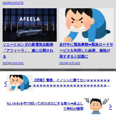
2023年10月27日
ソニーとホンダの新電気自動車
走行中に緊急事態➡︎緊急ロードサ
「アフィーラ」、遂に公開され
ービスを利用した結果、価格が
る
高すぎると話題に
2023年10月19日
2023年10月16日
【悲報】警察、イノシシに勝てないｗｗｗｗｗｗｗ
ｗｗｗｗｗｗｗｗｗｗｗｗｗｗｗｗｗｗｗｗｗｗｗ
ｗｗｗｗｗｗｗｗ
ちいかわを竹で叩いてボロボロにする祭り➡︎炎上し
て神社が謝罪