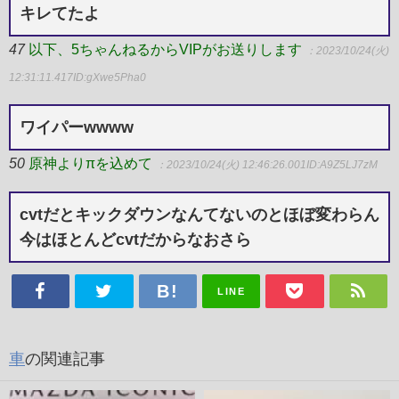
キレてたよ
47
以下、5ちゃんねるからVIPがお送りします
：2023/10/24(火)
12:31:11.417
ID:gXwe5Pha0
ワイパーwwww
50
原神よりπを込めて
：2023/10/24(火) 12:46:26.001
ID:A9Z5LJ7zM
cvtだとキックダウンなんてないのとほぼ変わらん
今はほとんどcvtだからなおさら
LINE
車
の関連記事