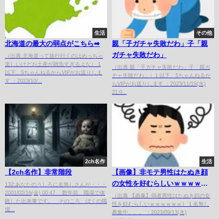
生活
その他
北海道の最大の弱点がこちら➡︎
親「子ガチャ失敗だわ」子「親
ガチャ失敗だわ」
（出典 北海道って旅行行くのはめっちゃ
楽しいけどお土産が雑魚すぎるよな） 1
（出典 親「子ガチャ失敗だわ」子「親ガ
以下、5ちゃんねるからVIPがお送りしま
チャ失敗だわ」）1 以下、5ちゃんねるか
す ：2023/10/...
らVIPがお送りします ：2023/11/15(水)
21:0...
2ch名作
生活
【2ch名作】非常階段
【画像】非モテ男性はたぬき顔
の女性を好むらしいｗｗｗｗｗ
132:あなたのうしろに名無しさんが・・・
2001/02/16(金) 00:47 数年前、職場で体
ｗ
（出典 【画像】弱者男性はたぬき顔の女
験した出来事です。 そのころ、ぼくの職
性を好むらしいｗｗｗｗｗｗ） 1 名無し
場...
募集中。。。 ：2023/09/13(水)