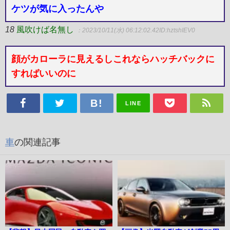
ケツが気に入ったんや
18
風吹けば名無し
：2023/10/11(水) 06:12:02.42
ID:hztshIEV0
顔がカローラに見えるしこれならハッチバックに
すればいいのに
LINE
車
の関連記事