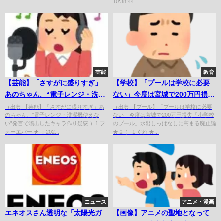
10:38:44....
芸能
教育
【芸能】「さすがに盛りすぎ」
【学校】「プールは学校に必要
あのちゃん、“電子レンジ・洗濯
ない」今度は宮城で200万円損
機使えない”発言で炎上する...
失...「小学校のプール」廃止論が
（出典 【芸能】「さすがに盛りすぎ」あ
（出典 【プール】「プールは学校に必要
のちゃん、“電子レンジ・洗濯機使えな
ない」今度は宮城で200万円損失「小学校
浮上する
い”発言で噴出したキャラ作り疑惑 ）1 フ
のプール」水出しっぱなしに高まる廃止論
ォーエバー ★ ：202...
★２ ） 1 ぐれ ★...
ニュース
アニメ・漫画
エネオスさん透明な「太陽光ガ
【画像】アニメの聖地となって