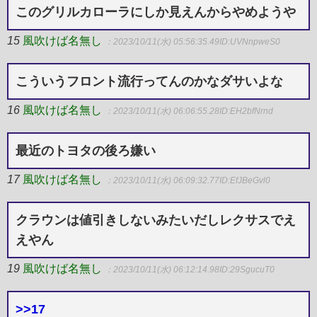
このグリルカローラにしか見えんからやめようや
15
風吹けば名無し
：2023/10/11(水) 05:56:35.49
ID:UVNnpweS0
こういうフロント流行ってんのかなダサいよな
16
風吹けば名無し
：2023/10/11(水) 06:06:55.28
ID:EH2bfNrnd
最近のトヨタの後ろ嫌い
17
風吹けば名無し
：2023/10/11(水) 06:09:32.77
ID:EfJBeGvl0
クラウンは値引きしないみたいだしレクサスでえ
えやん
19
風吹けば名無し
：2023/10/11(水) 06:12:14.98
ID:29SgucuT0
>>17