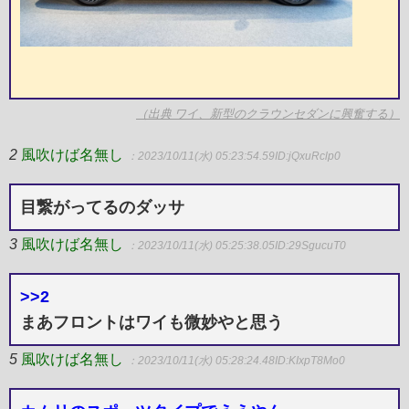
（出典 ワイ、新型のクラウンセダンに興奮する）
2
風吹けば名無し
：2023/10/11(水) 05:23:54.59
ID:jQxuRclp0
目繋がってるのダッサ
3
風吹けば名無し
：2023/10/11(水) 05:25:38.05
ID:29SgucuT0
>>2
まあフロントはワイも微妙やと思う
5
風吹けば名無し
：2023/10/11(水) 05:28:24.48
ID:KIxpT8Mo0