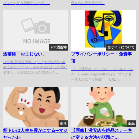
クシーを使う距離だったが、...
澤友作の宇宙旅行が...
2ch洒落怖
当サイトについて
洒落怖「おまじない」
プライバシーポリシー・免責事
項
（出典 死ぬ程洒落にならない怖い話を集
めてみない？376） 488 本当にあった怖い
ブログ運営者：だっつん （メールアドレ
名無し ：2023/11/06(月) 03:35:04....
ス：sukima.blog@outlook.jp） ブログ名：
一般人のスキマ時間 （URL:ht...
生活
食品
筋トレは人生を豊かにする➡︎マジ
【画像】激安肉を絶品ステーキ
だったわ
に変える方法が話題に