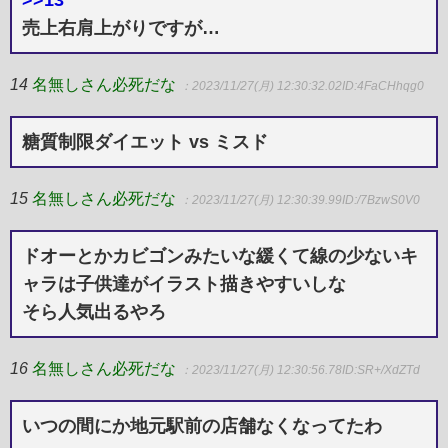
売上右肩上がりですが…
14
名無しさん必死だな
：2023/11/27(月) 12:30:32.02
ID:4FaCHhqg0
糖質制限ダイエット vs ミスド
15
名無しさん必死だな
：2023/11/27(月) 12:30:39.99
ID:/7BzwS0V0
ドオーとかカビゴンみたいな緩くて線の少ないキ
ャラは子供達がイラスト描きやすいしな
そら人気出るやろ
16
名無しさん必死だな
：2023/11/27(月) 12:30:56.78
ID:SR+/XdZTd
いつの間にか地元駅前の店舗なくなってたわ