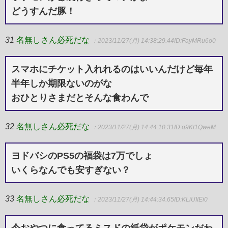
どうすんだ豚！
31
名無しさん必死だな
：2023/11/27(月) 14:38:29.44
ID:FayMRu6o0
スマホにチケット入れれるのはいいんだけど毎年
半年しか期限ないのがな
おひとりさまだとそんな食わんで
32
名無しさん必死だな
：2023/11/27(月) 14:44:10.31
ID:q9Kt1QweM
ヨドバシのPS5の福袋は7万でしょ
いくらなんでも安すぎない？
33
名無しさん必死だな
：2023/11/27(月) 14:44:34.65
ID:KLiUIIEi0
今おやつに食ってるミスドの紙袋がポケモンだわ