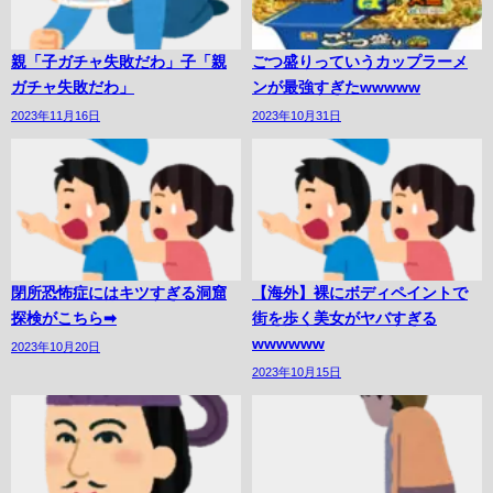
親「子ガチャ失敗だわ」子「親
ごつ盛りっていうカップラーメ
ガチャ失敗だわ」
ンが最強すぎたwwwww
2023年11月16日
2023年10月31日
閉所恐怖症にはキツすぎる洞窟
【海外】裸にボディペイントで
探検がこちら➡︎
街を歩く美女がヤバすぎる
wwwwww
2023年10月20日
2023年10月15日