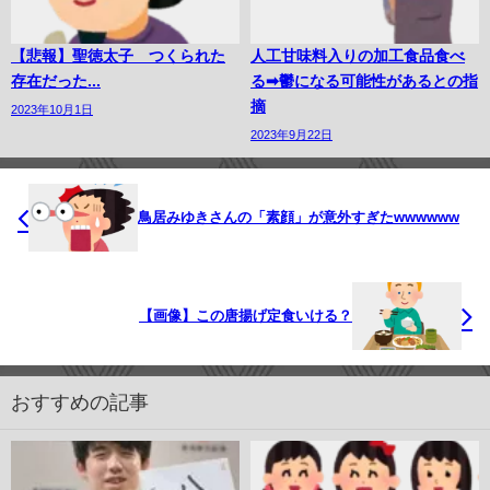
【悲報】聖徳太子 つくられた
人工甘味料入りの加工食品食べ
存在だった...
る➡︎鬱になる可能性があるとの指
摘
2023年10月1日
2023年9月22日
鳥居みゆきさんの「素顔」が意外すぎたwwwwww
【画像】この唐揚げ定食いける？
おすすめの記事