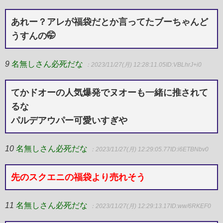
あれー？アレが福袋だとか言ってたブーちゃんど
うすんの🤭
9
名無しさん必死だな
：2023/11/27(月) 12:28:11.05
ID:VBLhrJ+i0
てかドオーの人気爆発でヌオーも一緒に推されて
るな
パルデアウパー可愛いすぎや
10
名無しさん必死だな
：2023/11/27(月) 12:29:05.77
ID:i6ETBNbv0
先のスクエニの福袋より売れそう
11
名無しさん必死だな
：2023/11/27(月) 12:29:13.17
ID:ww/6RKEF0