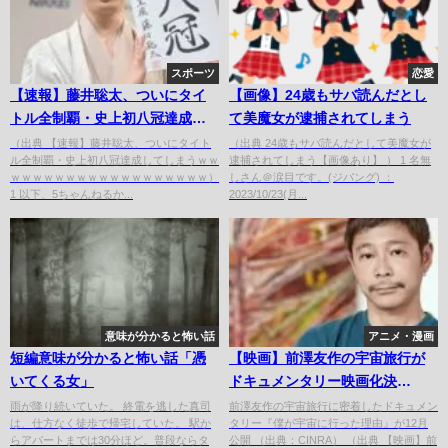
スポーツ
恋愛
【速報】藤井聡太、ついにタイ
【画像】24歳もサバ読んだとし
トル全制覇・史上初八冠達成し
て美魔女が逮捕されてしまう
てしまうｗｗｗｗｗｗｗｗｗｗ
（出典 【速報】藤井聡太、ついにタイト
（出典 24歳もサバ読んだとして美魔女が
ル全制覇・史上初八冠達成してしまうｗｗ
逮捕されてしまう【画像あり】 ） 1 名無
ｗｗｗｗｗｗｗｗｗｗ
ｗｗｗｗｗｗｗｗｗｗｗｗｗｗｗｗｗｗ）
しさん＠涙目です。(ジパング) ：
1 以下、5ちゃんねるか...
2023/10/23(月...
意味が分かると怖い話
アニメ・漫画
短編意味が分かると怖い話「憑
【映画】前澤友作の宇宙旅行が
いてくる女」
ドキュメンタリー映画化決
定！！！
雨が降り続いていた。 終電を逃した真司
前澤友作の宇宙旅行に密着したドキュメン
は、仕方なく徒歩で帰宅していた。 駅か
タリー『僕が宇宙に行った理由』が12月
らアパートまでは30分ほど。普段ならタ
公開 （出典：CINRA） （出典 【映画】前