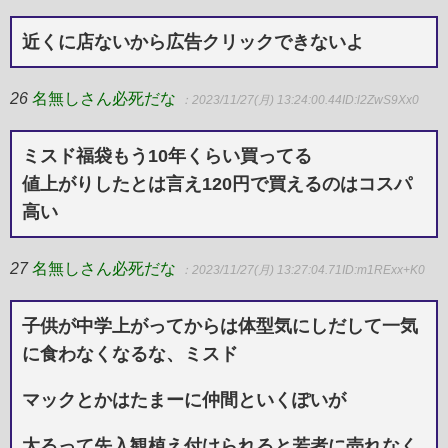
近くに店ないから広告クリックできないよ
26
名無しさん必死だな
：2023/11/27(月) 13:24:00.44
ID:l2ZwS9Xx0
ミスド福袋もう10年くらい買ってる
値上がりしたとは言え120円で買えるのはコスパ
高い
27
名無しさん必死だな
：2023/11/27(月) 13:27:04.71
ID:m1RExx+K0
子供が中学上がってからは体型気にしだして一気
に食わなくなるな、ミスド
マックとかはたまーに仲間といくぽいが
太るって先入観植え付けられると若者に売れなく