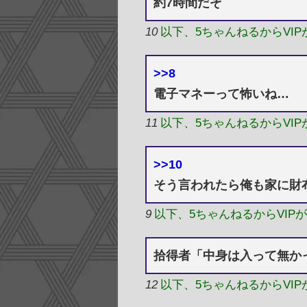
約7時間だぞ
10
以下、5ちゃんねるからVI
>>8
電子マネーって怖いね…
11
以下、5ちゃんねるからVI
>>10
そう言われたら俺も家に財
9
以下、5ちゃんねるからVIP
拾得者「中身は入って無か
12
以下、5ちゃんねるからVI