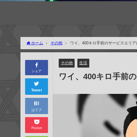
ホーム
その他
ワイ、400キロ手前のサービスエリアに
その他
生活
シェア
ワイ、400キロ手前の
Tweet
B!
はてブ
Pocket