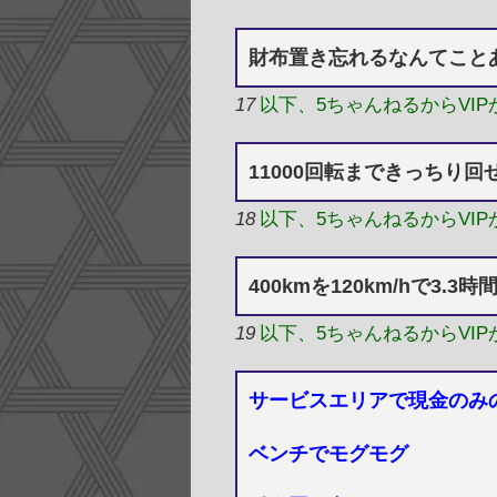
財布置き忘れるなんてこと
17
以下、5ちゃんねるからVI
11000回転まできっちり回
18
以下、5ちゃんねるからVI
400kmを120km/hで3.3時
19
以下、5ちゃんねるからVI
サービスエリアで現金のみ
ベンチでモグモグ