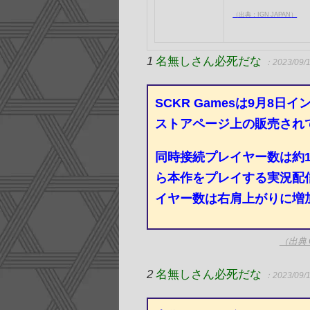
（出典：IGN JAPAN）
1
名無しさん必死だな
：2023/09/1
SCKR Gamesは9月8日
ストアページ上の販売され
同時接続プレイヤー数は約
ら本作をプレイする実況配信
イヤー数は右肩上がりに増
（出典
2
名無しさん必死だな
：2023/09/1