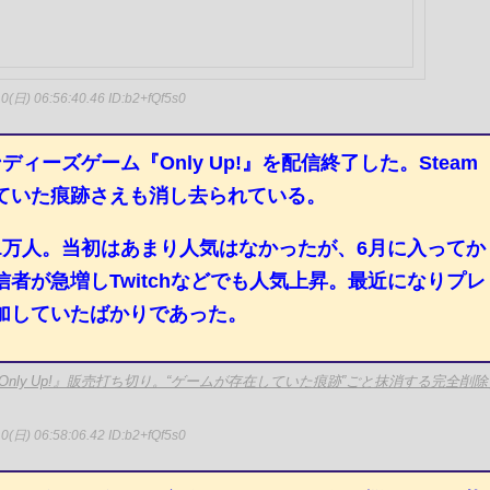
0(日) 06:56:40.46
ID:b2+fQf5s0
インディーズゲーム『Only Up!』を配信終了した。Steam
ていた痕跡さえも消し去られている。
1万人。当初はあまり人気はなかったが、6月に入ってか
者が急増しTwitchなどでも人気上昇。最近になりプレ
加していたばかりであった。
 Only Up!』販売打ち切り。“ゲームが存在していた痕跡”ごと抹消する完全削除
0(日) 06:58:06.42
ID:b2+fQf5s0