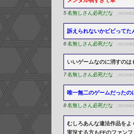
メンタル弱すぎて草
5
名無しさん必死だな
：2023/09/1
訴えられないかビビってた
6
名無しさん必死だな
：2023/09/1
いいゲームなのに消すのは
7
名無しさん必死だな
：2023/09/1
唯一無二のゲームだったの
8
名無しさん必死だな
：2023/09/1
むしろあんな違法作品をよ
実況する方もFFのファン