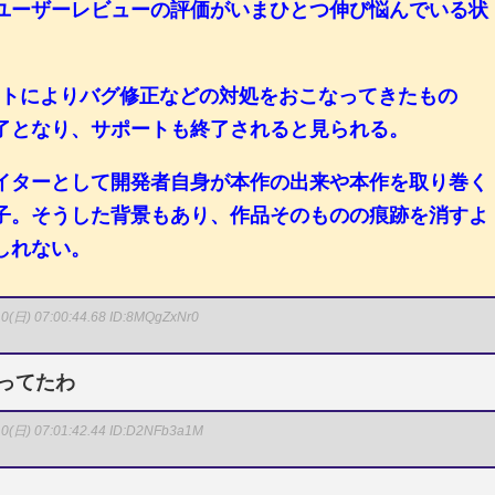
ユーザーレビューの評価がいまひとつ伸び悩んでいる状
プデートによりバグ修正などの対処をおこなってきたもの
了となり、サポートも終了されると見られる。
イターとして開発者自身が本作の出来や本作を取り巻く
子。そうした背景もあり、作品そのものの痕跡を消すよ
しれない。
0(日) 07:00:44.68
ID:8MQgZxNr0
思ってたわ
0(日) 07:01:42.44
ID:D2NFb3a1M