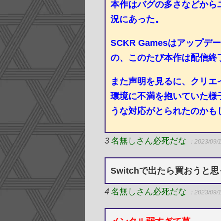
本作はバグの多さなどから
況にあった。
SCKR Gamesはアッ
の、このたび本作は配信終
また声明を見るに、クリエ
環境に不満を抱いていた様
うな対応がとられたのかも
3
名無しさん必死だな
：2023/09/1
Switchで出たら買おうと
4
名無しさん必死だな
：2023/09/1