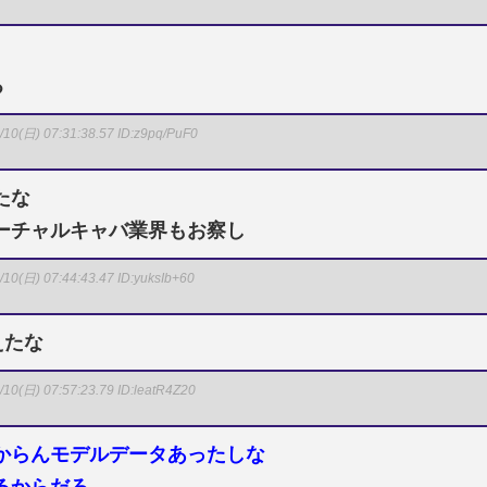
る
/10(日) 07:31:38.57
ID:z9pq/PuF0
たな
ーチャルキャバ業界もお察し
/10(日) 07:44:43.47
ID:yuksIb+60
えたな
/10(日) 07:57:23.79
ID:leatR4Z20
からんモデルデータあったしな