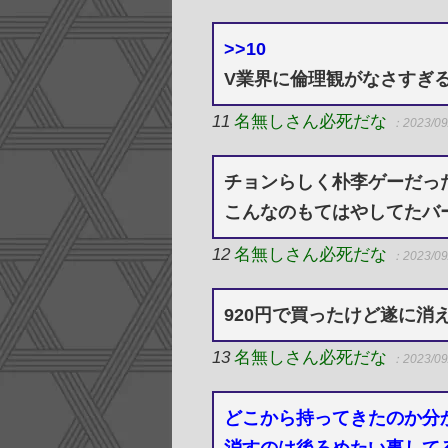
>>10
V業界に倫理観がなさすぎ
11
名無しさん必死だな
：2023/09
チョンらしく朴李ゲーだっ
こんなのもてはやしてたバ
12
名無しさん必死だな
：2023/09
920円で買ったけど遂に消
13
名無しさん必死だな
：2023/09
どこから持ってきたのか分