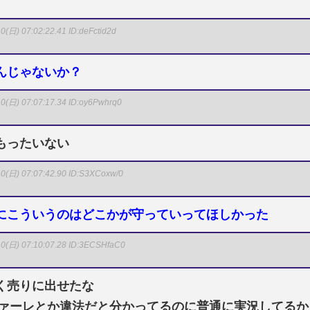
0(日) 07:02:22.41
ID:deFctid2d
んじゃないか？
0(日) 07:07:17.34
ID:oy6Pwhrq0
もったいない
0(日) 07:07:42.90
ID:S3XCoxw/0
にこういうのはどこかが守っていってほしかった
0(日) 07:10:07.28
ID:3ECSHfaC0
く売りに出せたな
ファーレとか違法だと分かってるのに普通に実況してるか