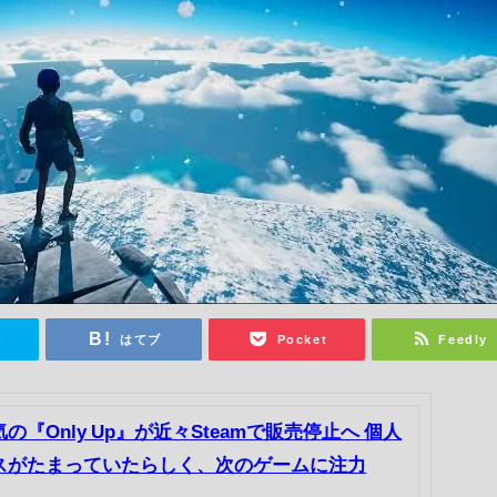
r
はてブ
Pocket
Feedly
『Only Up』が近々Steamで販売停止へ 個人
スがたまっていたらしく、次のゲームに注力