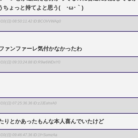
ちょっと持てよと思う(´･ω･｀)
/10(日) 08:50:11.42
ID:BCOVVWAg0
らファンファーレ気付かなかったわ
/10(日) 09:33:24.88
ID:R9w6WDxY0
/10(日) 07:25:36.36
ID:zJJEahxA0
出したりとかあったもんな本人喜んでいたけど
/10(日) 09:46:47.36
ID:1f+SumzAa