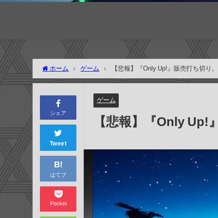
ホーム
ゲーム
【悲報】『Only Up!』販売打ち切り
ゲーム
シェア
【悲報】『Only U
Tweet
B!
はてブ
Pocket