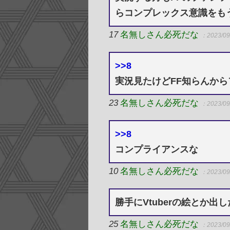
らコンプレックス意識をもう
17
名無しさん必死だな
：2023/09
>>8
実況見たけどFF知らんか
23
名無しさん必死だな
：2023/09
>>8
コンプライアンスな
10
名無しさん必死だな
：2023/09
勝手にVtuberの絵とか
25
名無しさん必死だな
：2023/09