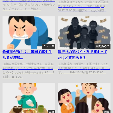
卒業したが、就職も決まっていない有様だ
（出典 知りたくなかった嘘っぽい豆知識
った。生来、追い詰められないと動かない
教えてくれ） 1 ツン ：2011/11/06(日)
タイプで（テストも一夜漬け...
00:27:27.05 例 抹茶アイスとかの抹茶...
ニュース
質問ある？
物価高が激しく、米国で車中生
流行りの闇バイト系で捕まって
活者が増加...
たけど質問ある？
（出典 米国で車中生活者が増加 家賃43
（出典 流行りの闇バイト系で捕まってた
万円等払えず 「インフレが進む中、生活
けど質問ある？）1 名無しさん＠お腹いっ
していくにはそれが唯一の方法」★2 ） 1
ぱい。 ：2024/10/27(日) 17:23:30.80 ...
お断り ★ ：20...
食品
恋愛