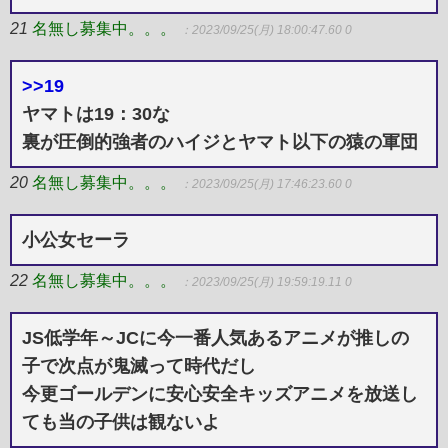
21
名無し募集中。。。
：2023/09/25(月) 18:00:47.60 0
>>19
ヤマトは19：30な
裏が圧倒的強者のハイジとヤマト以下の猿の軍団
20
名無し募集中。。。
：2023/09/25(月) 17:46:23.60 0
小公女セーラ
22
名無し募集中。。。
：2023/09/25(月) 19:59:19.11 0
JS低学年～JCに今一番人気あるアニメが推しの
子で次点が鬼滅って時代だし
今更ゴールデンに安心安全キッズアニメを放送し
ても当の子供は観ないよ