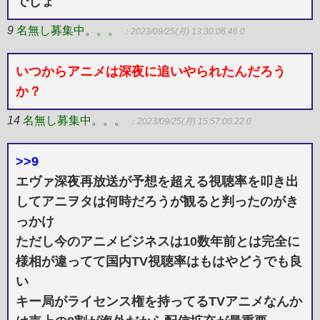
でしょ
9
名無し募集中。。。
：2023/09/25(月) 13:30:06.46 0
いつからアニメは深夜に追いやられたんだろう
か？
14
名無し募集中。。。
：2023/09/25(月) 15:57:00.22 0
>>9
エヴァ深夜再放送が予想を超える視聴率を叩き出
してアニヲタは何時だろうが観ると判ったのがき
っかけ
ただし今のアニメビジネスは10数年前とは完全に
様相が違ってて国内TV視聴率はもはやどうでも良
い
キー局がライセンス権を持ってるTVアニメなんか