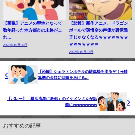
【画像】アニメの聖地となって
【悲報】新作アニメ、ドラゴン
数年経った地方都市の末路がこ
ボールで孫悟空の声優が野沢雅
れ…
子じゃなくなるｗｗｗｗｗｗｗ
ｗｗｗｗｗｗｗ
2023年10月26日
2023年10月22日
【恐怖】シェラトンホテルの駐車場を出るぞ！➡︎精
算機の金額に悲鳴をあげる...
【バレー】「横浜流星に激似」のイケメンさんが話
題にwwwwwwww
おすすめの記事