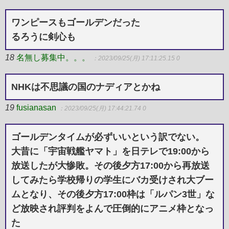
ワンピースもゴールデンだった
るろうに剣心も
18
名無し募集中。。。
：2023/09/25(月) 17:11:25.15 0
NHKは不思議の国のナディアとかね
19
fusianasan
：2023/09/25(月) 17:44:21.74 0
ゴールデンタイムが必ずいいという訳でない。
大昔に「宇宙戦艦ヤマト」を日テレで19:00から
放送したが大惨敗。その後夕方17:00から再放送
してみたら学校帰りの学生にバカ受けされ大ブー
ムとなり、その後夕方17:00枠は「ルパン3世」な
ど放映され評判をよんで圧倒的にアニメ枠となっ
た