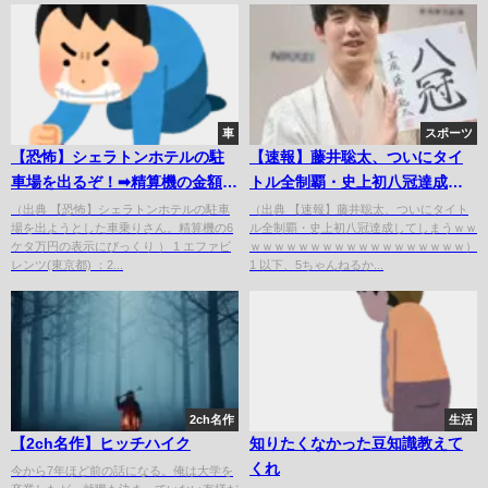
車
スポーツ
【恐怖】シェラトンホテルの駐
【速報】藤井聡太、ついにタイ
車場を出るぞ！➡︎精算機の金額に
トル全制覇・史上初八冠達成し
悲鳴をあげる...
てしまうｗｗｗｗｗｗｗｗｗｗ
（出典 【恐怖】シェラトンホテルの駐車
（出典 【速報】藤井聡太、ついにタイト
場を出ようとした車乗りさん。精算機の6
ル全制覇・史上初八冠達成してしまうｗｗ
ｗｗｗｗｗｗｗｗｗｗ
ケタ万円の表示にびっくり ） 1 エファビ
ｗｗｗｗｗｗｗｗｗｗｗｗｗｗｗｗｗｗ）
レンツ(東京都) ：2...
1 以下、5ちゃんねるか...
2ch名作
生活
【2ch名作】ヒッチハイク
知りたくなかった豆知識教えて
くれ
今から7年ほど前の話になる。俺は大学を