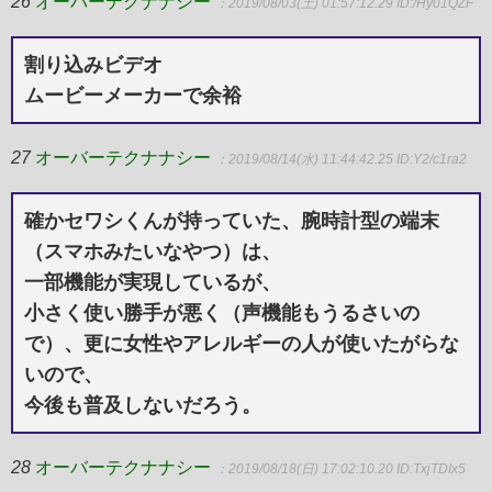
26
オーバーテクナナシー
：2019/08/03(土) 01:57:12.29
ID:/Hy01QZF
割り込みビデオ
ムービーメーカーで余裕
27
オーバーテクナナシー
：2019/08/14(水) 11:44:42.25
ID:Y2/c1ra2
確かセワシくんが持っていた、腕時計型の端末
（スマホみたいなやつ）は、
一部機能が実現しているが、
小さく使い勝手が悪く（声機能もうるさいの
で）、更に女性やアレルギーの人が使いたがらな
いので、
今後も普及しないだろう。
28
オーバーテクナナシー
：2019/08/18(日) 17:02:10.20
ID:TxjTDIx5