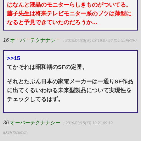
はなんと液晶のモニターらしきものがついてる。
藤子先生は将来テレビモニター系のブツは薄型に
なると予見できていたのだろうか…
16
オーバーテクナナシー
：2019/04/30(火) 08:19:07.96
ID:nU5PP2F7
>>15
てかそれは昭和期のSFの定番。
それとたぶん日本の家電メーカーは一通りSF作品
に出てくるいわゆる未来型製品について実現性を
チェックしてるはず。
36
オーバーテクナナシー
：2019/09/15(日) 13:21:09.12
ID:zRXCumdn