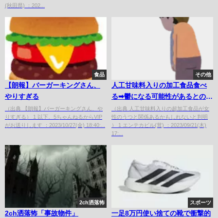
(秋田県) ：202...
食品
その他
【朗報】バーガーキングさん、
人工甘味料入りの加工食品食べ
やりすぎる
る➡︎鬱になる可能性があるとの指
摘
（出典 【朗報】バーガーキングさん、や
（出典 人工甘味料入りの超加工食品が女
りすぎる） 1 以下、5ちゃんねるからVIP
性のうつと関係あるかもしれないと判明
がお送りします ：2023/10/27(金) 18:40:...
） 1 エンテカビル(茸) ：2023/09/21(木)
17:...
2ch洒落怖
スポーツ
2ch洒落怖「事故物件」
一足8万円使い捨ての靴で衝撃的