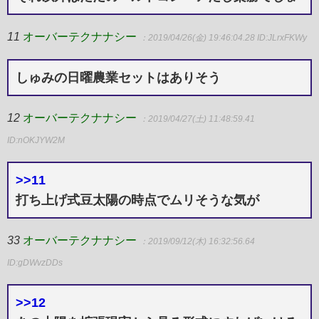
11
オーバーテクナナシー
：2019/04/26(金) 19:46:04.28
ID:JLrxFKWy
しゅみの日曜農業セットはありそう
12
オーバーテクナナシー
：2019/04/27(土) 11:48:59.41
ID:nOKJYW2M
>>11
打ち上げ式豆太陽の時点でムリそうな気が
33
オーバーテクナナシー
：2019/09/12(木) 16:32:56.64
ID:gDWvzDDs
>>12