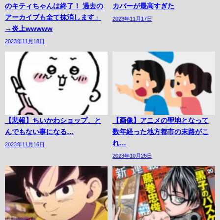
のキティちゃんは終了！ 過去の
カバーが最高すぎた
アーカイブも全て抹消します」
2023年11月17日
→炎上wwwww
2023年11月18日
【悲報】ちいかわショップ、と
【画像】アニメの聖地となって
んでもない事になる…
数年経った地方都市の末路がこ
れ…
2023年11月16日
2023年10月26日