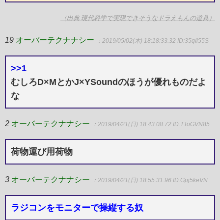
（出典 現代科学で実現できそうなドラえもんの道具）
19
オーバーテクナナシー
：2019/05/02(木) 18:18:33.32
ID:35qIi55S
>>1
むしろD×MとかJ×YSoundのほうが優れものだよ
な
2
オーバーテクナナシー
：2019/04/21(日) 18:43:08.72
ID:TToGVN85
荷物運び用荷物
3
オーバーテクナナシー
：2019/04/21(日) 18:55:31.96
ID:Gpj5keVN
ラジコンをモニターで操縦する奴