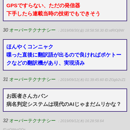
GPSですらない、ただの発信器
下手したら連載当時の技術でもできそう
30
オーバーテクナナシー
：2019/08/30(金) 18:58:58.30
ID:xtRlOj9W
ほんやくコンニャク
喋った直後に翻訳語が出るので良ければポケトー
クなどの翻訳機があり、実現済み
31
オーバーテクナナシー
：2019/09/12(木) 01:39:45.60
ID:ZGgb2cZ1
お医者さんカバン
病名判定システムは現代のAIじゃまだムリかな？
32
オーバーテクナナシー
：2019/09/12(木) 16:28:58.64
ID:gDWvzDDs