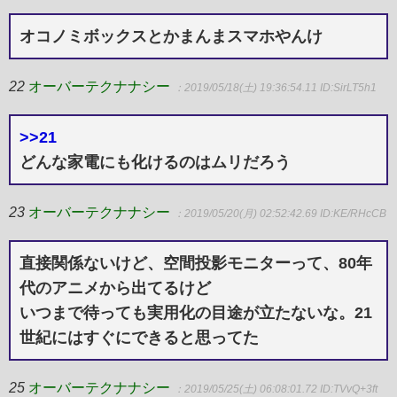
オコノミボックスとかまんまスマホやんけ
22
オーバーテクナナシー
：2019/05/18(土) 19:36:54.11
ID:SirLT5h1
>>21
どんな家電にも化けるのはムリだろう
23
オーバーテクナナシー
：2019/05/20(月) 02:52:42.69
ID:KE/RHcCB
直接関係ないけど、空間投影モニターって、80年
代のアニメから出てるけど
いつまで待っても実用化の目途が立たないな。21
世紀にはすぐにできると思ってた
25
オーバーテクナナシー
：2019/05/25(土) 06:08:01.72
ID:TVvQ+3ft