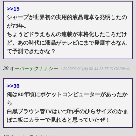
>>15
シャープが世界初の実用的液晶電卓を発明したの
が73年。
ちょうどドラえもんの連載が本格化したころだけ
ど、あの時代に液晶がテレビにまで発展するなん
て予測できたかな？
38
オーバーテクナナシー
：2020/01/21(火) 08:44:36.75
ID:GG36kotz
>>36
俺は80年頃にポケットコンピューターがあったか
ら
白黒ブラウン管TVはいづれ手のひらサイズのかま
ぼこ板にカラーで見れると思っていたぜ！