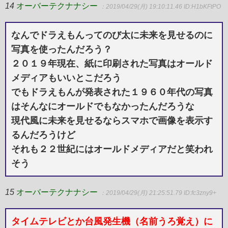
14
オーバーテクナナシー
：2019/04/29(月) 19:10:11.46
ID:H1bKFtPO
なんでドラえもんってのび太に未来を見せるのに
写真を使ったんだろう？
２０１９年現在、紙に印刷された写真はオールド
メディアもいいとこだろう
でもドラえもんが発表された１９６０年代の写真
はそんなにオールドでもなかったんだろうな
現代風に未来を見せるならスマホで画像を表示す
るんだろうけど
それも２２世紀にはオールドメディアだと笑われ
そう
15
オーバーテクナナシー
：2019/04/29(月) 21:25:51.79
ID:fc3zny9+
タイムテレビとか台風発生機（名前うろ覚え）に