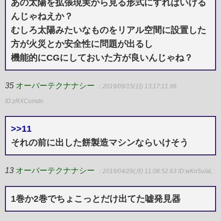
あの太陽を拡張現実から見る形式にすればいける
んじゃねえか？
むしろ太陽みたいなものをリアル空間に設置した
方が火災とか安全性に問題が出るし
機能的にCGにしておいた方が良いんじゃね？
35
オーバーテクナナシー
：2019/09/15(日) 13:17:11.96
ID:zRXCumdn
>>11
それの前に出した餅製造マシンならいけそう
13
オーバーテクナナシー
：2019/04/29(月) 11:08:52.63
ID:wKn5u/aL
1巻か2巻でちょこっとだけ出てた嘘発見器