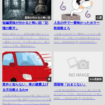
意味が分かると怖い話
心霊
短編意味が分かると怖い話「記
人生の中で一番怖かったホラー
憶の断片」
映画教えろ
夜遅く帰宅した。 玄関の鍵を開けようと
（出典 人生の中で一番怖かったホラー映
したら、すでに開いていた。 「あれ？」
画教えろ） 1 既にその名前は使われてい
一瞬焦ったけど、すぐ思い出した。 朝ゴ
ます ：2023/08/31(木) 23:58:09.65 I...
ミ出しした時、閉め忘れた...
車
2ch洒落怖
意外と知らない、車の燃費上げ
洒落怖「おまじない」
る方法教えるわ➡︎
（出典 死ぬ程洒落にならない怖い話を集
めてみない？376） 488 本当にあった怖い
（出典 AT車はアクセルを軽く踏んでギヤ
名無し ：2023/11/06(月) 03:35:04....
をトントンと軽い調子で上げていったら燃
料は食わないよ。 ） 1 ファムシクロビル