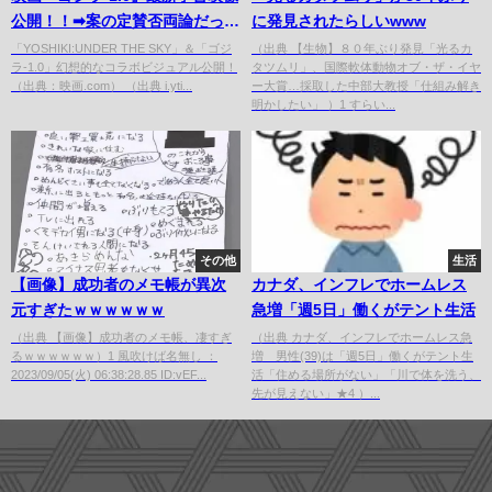
公開！！➡︎案の定賛否両論だっ
に発見されたらしいwww
た...
「YOSHIKI:UNDER THE SKY」＆「ゴジ
（出典 【生物】８０年ぶり発見「光るカ
ラ-1.0」幻想的なコラボビジュアル公開！
タツムリ」、国際軟体動物オブ・ザ・イヤ
（出典：映画.com） （出典 i.yti...
ー大賞…採取した中部大教授「仕組み解き
明かしたい」 ）1 すらい...
その他
生活
【画像】成功者のメモ帳が異次
カナダ、インフレでホームレス
元すぎたｗｗｗｗｗｗ
急増「週5日」働くがテント生活
（出典 【画像】成功者のメモ帳、凄すぎ
（出典 カナダ、インフレでホームレス急
るｗｗｗｗｗｗ）1 風吹けば名無し ：
増 男性(39)は「週5日」働くがテント生
2023/09/05(火) 06:38:28.85 ID:vEF...
活「住める場所がない」「川で体を洗う、
先が見えない」★4 ）...