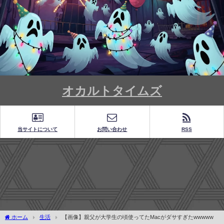
オカルトタイムズ
当サイトについて
お問い合わせ
RSS
ホーム
生活
【画像】親父が大学生の頃使ってたMacがダサすぎたwwwww