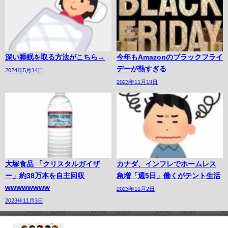
深い睡眠を取る方法がこちら→
今年もAmazonのブラックフライ
デーが熱すぎる
2024年5月14日
2023年11月19日
大塚食品 「クリスタルガイザ
カナダ、インフレでホームレス
ー」約38万本を自主回収
急増「週5日」働くがテント生活
wwwwwwww
2023年11月2日
2023年11月3日