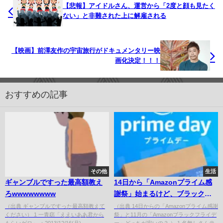
【悲報】アイドルさん、運営から「2度と顔も見たく
ない」と非難された上に解雇される
【映画】前澤友作の宇宙旅行がドキュメンタリー映
画化決定！！！
おすすめの記事
その他
生活
ギャンブルですった最高額教え
14日から「Amazonプライム感
ろwwwwwwww
謝祭」始まるけど、ブラックフ
ライデーまで待った方がええん
（出典 ギャンブルですった最高額教えて
（出典 14日からの「Amazonプライム感謝
ください） 1 一青窈「ええいああ君から
祭」と11月の「Amazonブラックフライデ
か？？？
もらいゲロ」 ：2013/12/16(月)
ー」どっちが安いの？ ） 1 名無しさん＠