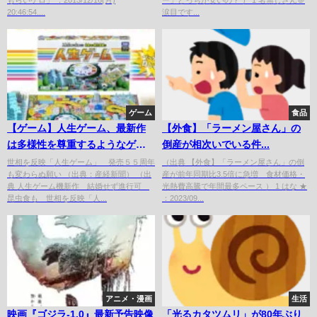
20:46:54....
涙目です...
ゲーム
食品
【ゲーム】人生ゲーム、最新作
【外食】「ラーメン屋さん」の
は多様性を尊重するようなゲー
倒産が相次いでいる件...
ムになるらしい
世相を反映「人生ゲーム」 発売５５周年
（出典 【外食】「ラーメン屋さん」の倒
も変わらぬ願い （出典：産経新聞） （出
産が前年同期比3.5倍に急増 食材価格・
典 人生ゲーム機新作 結婚せず進行可
光熱費高騰で年間最多ペース ） 1 はな ★
昆虫食も 世相を反映「人...
：2023/09...
アニメ・漫画
生活
映画『ゴジラ-1.0』最新予告映像
「光るカタツムリ」が80年ぶり