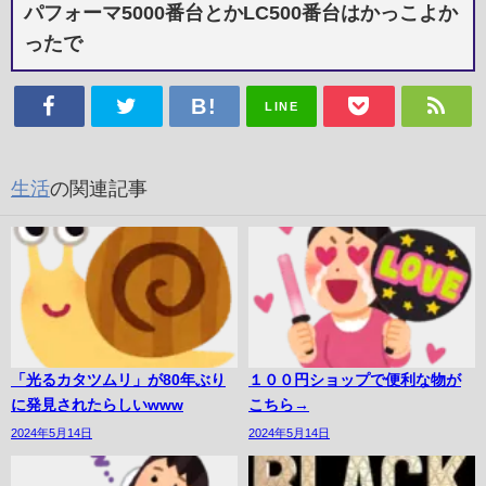
パフォーマ5000番台とかLC500番台はかっこよか
ったで
LINE
生活
の関連記事
「光るカタツムリ」が80年ぶり
１００円ショップで便利な物が
に発見されたらしいwww
こちら→
2024年5月14日
2024年5月14日